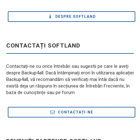
rezervă (Backup4all) și crearea documentelor PDF (novaPDF).
DESPRE SOFTLAND
CONTACTAȚI SOFTLAND
Contactați-ne cu orice întrebări sau sugestii pe care le aveți
despre Backup4all. Dacă întâmpinați erori în utilizarea aplicației
Backup4all, vă recomandăm să verificați mai întâi dacă nu
există deja un răspuns în secțiunea de Întrebări Frecvente, în
baza de cunoștințe sau pe forum.
CONTACTAȚI-NE