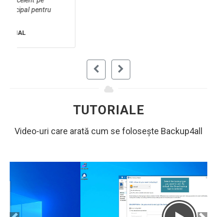
folosesc. De luni de zile am vrut să vă trimit un
mesaj scurt pentru a va spune "hei, ați făcut o
treabă foarte bună" în ceea ce privește
Backup4All.
RICHARD L. BYRD
TUTORIALE
Video-uri care arată cum se folosește Backup4all