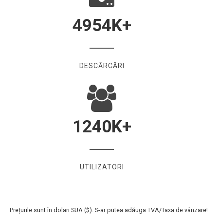
4954
K+
DESCĂRCĂRI
1240
K+
UTILIZATORI