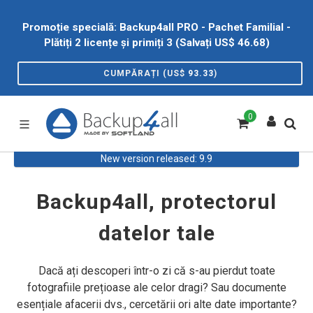
Promoție specială: Backup4all PRO - Pachet Familial -
Plătiți 2 licențe și primiți 3 (Salvați US$
46.68
)
CUMPĂRAȚI (US$
93.33
)
0
New version released: 9.9
Backup4all, protectorul
datelor tale
Dacă ați descoperi într-o zi că s-au pierdut toate
fotografiile prețioase ale celor dragi? Sau documente
esențiale afacerii dvs., cercetării ori alte date importante?