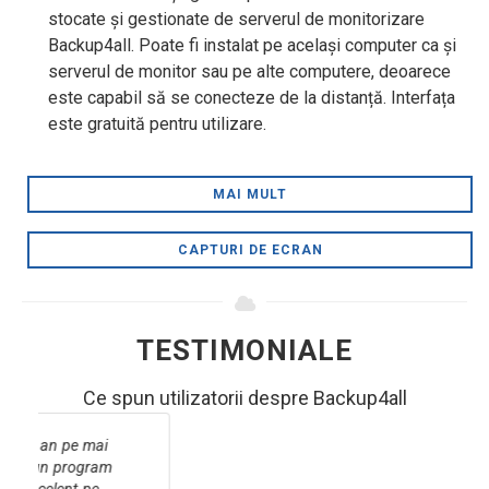
stocate și gestionate de serverul de monitorizare
Backup4all. Poate fi instalat pe același computer ca și
serverul de monitor sau pe alte computere, deoarece
este capabil să se conecteze de la distanță. Interfața
este gratuită pentru utilizare.
MAI MULT
CAPTURI DE ECRAN
TESTIMONIALE
Ce spun utilizatorii despre Backup4all
Lucrez în domeniul IT de peste 32 de ani și ca
atare sunt foarte atent la programele pe care le