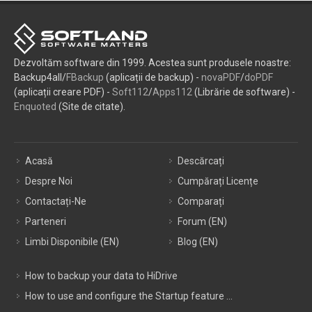
Prețurile sunt în dolari SUA ($). S-ar putea adăuga TVA/Taxa de vânzare!
Dezvoltăm software din 1999. Acestea sunt produsele noastre:
Backup4all/
FBackup
(aplicații de backup) -
novaPDF
/
doPDF
(aplicații creare PDF) -
Soft112
/
Apps112
(Librărie de software) -
Enquoted
(Site de citate).
Acasă
Descărcați
Despre Noi
Cumpărați Licențe
Contactați-Ne
Comparați
Parteneri
Forum (EN)
Limbi Disponibile (EN)
Blog (EN)
How to backup your data to HiDrive
How to use and configure the Startup feature ...